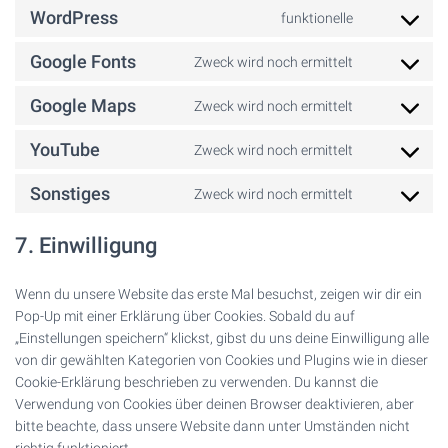
WordPress
funktionelle
Consent
to
Google Fonts
Zweck wird noch ermittelt
service
Consent
wordpress
to
Google Maps
Zweck wird noch ermittelt
service
Consent
google-
to
YouTube
Zweck wird noch ermittelt
fonts
service
Consent
google-
to
Sonstiges
Zweck wird noch ermittelt
maps
service
Consent
youtube
to
7. Einwilligung
service
sonstiges
Wenn du unsere Website das erste Mal besuchst, zeigen wir dir ein
Pop-Up mit einer Erklärung über Cookies. Sobald du auf
„Einstellungen speichern“ klickst, gibst du uns deine Einwilligung alle
von dir gewählten Kategorien von Cookies und Plugins wie in dieser
Cookie-Erklärung beschrieben zu verwenden. Du kannst die
Verwendung von Cookies über deinen Browser deaktivieren, aber
bitte beachte, dass unsere Website dann unter Umständen nicht