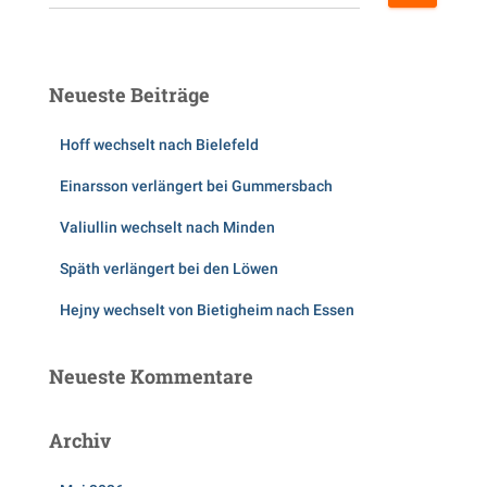
u
c
h
e
Neueste Beiträge
n
n
Hoff wechselt nach Bielefeld
a
c
Einarsson verlängert bei Gummersbach
h
:
Valiullin wechselt nach Minden
Späth verlängert bei den Löwen
Hejny wechselt von Bietigheim nach Essen
Neueste Kommentare
Archiv