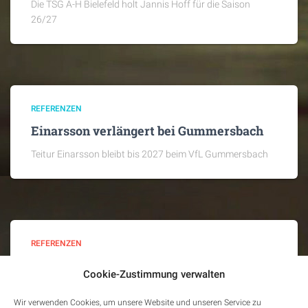
Die TSG A-H Bielefeld holt Jannis Hoff für die Saison
26/27
REFERENZEN
Einarsson verlängert bei Gummersbach
Teitur Einarsson bleibt bis 2027 beim VfL Gummersbach
REFERENZEN
Valiullin wechselt nach Minden
Cookie-Zustimmung verwalten
Bis Jahresende schließt sich Azat Valiullin GWD Minden
Wir verwenden Cookies, um unsere Website und unseren Service zu
an