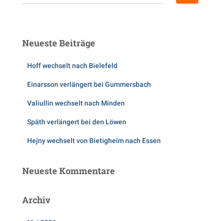
u
c
h
e
Neueste Beiträge
n
n
Hoff wechselt nach Bielefeld
a
c
Einarsson verlängert bei Gummersbach
h
:
Valiullin wechselt nach Minden
Späth verlängert bei den Löwen
Hejny wechselt von Bietigheim nach Essen
Neueste Kommentare
Archiv