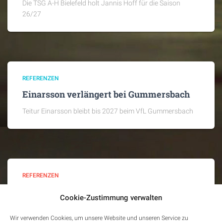
Die TSG A-H Bielefeld holt Jannis Hoff für die Saison
26/27
REFERENZEN
Einarsson verlängert bei Gummersbach
Teitur Einarsson bleibt bis 2027 beim VfL Gummersbach
REFERENZEN
Valiullin wechselt nach Minden
Cookie-Zustimmung verwalten
Bis Jahresende schließt sich Azat Valiullin GWD Minden
Wir verwenden Cookies, um unsere Website und unseren Service zu
an