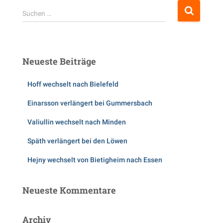
S
Suchen …
u
c
h
e
Neueste Beiträge
n
n
Hoff wechselt nach Bielefeld
a
c
Einarsson verlängert bei Gummersbach
h
:
Valiullin wechselt nach Minden
Späth verlängert bei den Löwen
Hejny wechselt von Bietigheim nach Essen
Neueste Kommentare
Archiv