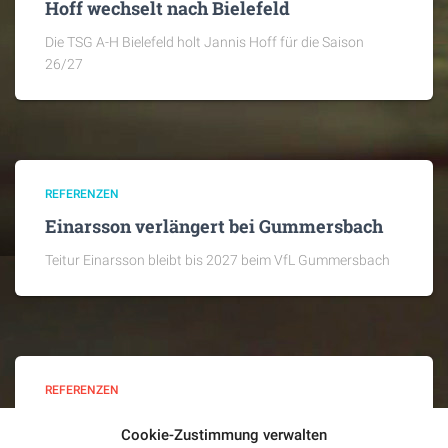
Hoff wechselt nach Bielefeld
Die TSG A-H Bielefeld holt Jannis Hoff für die Saison
26/27
REFERENZEN
Einarsson verlängert bei Gummersbach
Teitur Einarsson bleibt bis 2027 beim VfL Gummersbach
REFERENZEN
Valiullin wechselt nach Minden
Cookie-Zustimmung verwalten